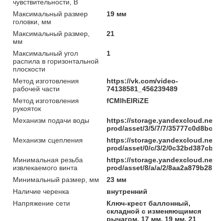
чувствительности, В
Максимальный размер
19 мм
головки, мм
Максимальный размер,
21
мм
Максимальный угол
1
распила в горизонтальной
плоскости
Метод изготовления
https://vk.com/video-
рабочей части
74138581_456239489
Метод изготовления
fCMlhElRiZE
рукояток
Механизм подачи воды
https://storage.yandexcloud.net/
prod/asset/3/5/7/7/35777c0d8bc
Механизм сцепления
https://storage.yandexcloud.net/
prod/asset/0/c/3/2/0c32bd387cb
Минимальная резьба
https://storage.yandexcloud.net/
извлекаемого винта
prod/asset/8/a/a/2/8aa2a879b285
Минимальный размер, мм
23 мм
Наличие черенка
внутренний
Напряжение сети
Ключ-крест баллонный,
складной с изменяющимся
рычагом, 17 мм, 19 мм, 21