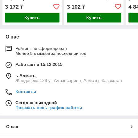
Сибртех
мм M
3 172
3 102
4 8
₸
₸
Купить
Купить
О нас
Рейтинг не сформирован
Менее 5 отзывов за последний год
Работает с 15.12.2015
г. Алматы
Жандосова 128 уг. Алтынсарина, Алматы, Казахстан
Контакты
Сегодня выходной
Показать весь график работы
О нас