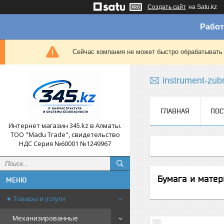
Создать сайт
на Satu.kz
Работ
Сейчас компания не может быстро обрабатывать 
instrument-zub
ГЛАВНАЯ
ПОС
Интернет магазин 345.kz в Алматы.
ТОО "Madu Trade", свидетельство
НДС Серия №60001 №1249967
Бумага и матер
★ Товары и услуги
Механизированные