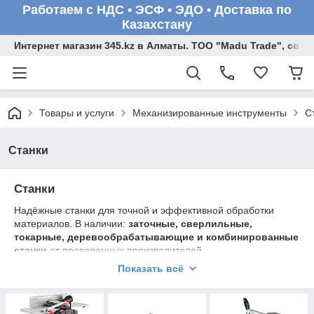
Работаем с НДС • ЭСФ • ЭДО • Доставка по
Казахстану
Интернет магазин 345.kz в Алматы. ТОО "Madu Trade", св
Товары и услуги
Механизированные инструменты
С
Станки
Станки
Надёжные станки для точной и эффективной обработки
материалов. В наличии:
заточные, сверлильные,
токарные, деревообрабатывающие и комбинированные
станки
от проверенных производителей.
Показать всё
Преимущества
: мощность, долговечность, высокая
точность.
Выбирайте станки для профессиональной мастерской или