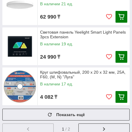
В наличии 21 ед.
62 990
₸
Световая панель Yeelight Smart Light Panels
3pcs Extension
В наличии 19 ед.
24 990
₸
Круг шлифовальный, 200 х 20 х 32 мм, 25А,
F60, (М, N) "Луга"
В наличии 17 ед.
4 082
₸
Показать ещё
1
/ 2