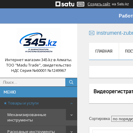
Создать сайт
на Satu.kz
Работ
instrument-zub
ГЛАВНАЯ
ПОС
Интернет магазин 345.kz в Алматы.
ТОО "Madu Trade", свидетельство
НДС Серия №60001 №1249967
Видеорегистра
★ Товары и услуги
Механизированные
инструменты
Расходные инструменты