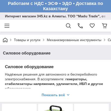
Работаем с НДС • ЭСФ • ЭДО • Доставка по
Казахстану
Интернет магазин 345.kz в Алматы. ТОО "Madu Trade", св
Товары и услуги
Механизированные инструменты
С
Силовое оборудование
Силовое оборудование
Надёжные решения для автономного и бесперебойного
электроснабжения. В ассортименте:
генераторы,
стабилизаторы напряжения, удлинители, ИБП и другое
оборудование
.
Показать всё
Преимущества
: мощность, надёжность, защита техники от
перепадов напряжения.
Силовое оборудование — для стабильной работы дома, на