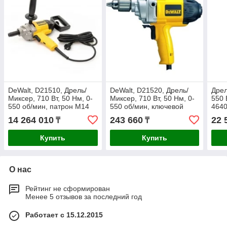
DeWalt, D21510, Дрель/
DeWalt, D21520, Дрель/
Дрел
Миксер, 710 Вт, 50 Нм, 0-
Миксер, 710 Вт, 50 Нм, 0-
550 
550 об/мин, патрон М14
550 об/мин, ключевой
4640
патрон 13 мм
14 264 010
243 660
22 
₸
₸
Купить
Купить
О нас
Рейтинг не сформирован
Менее 5 отзывов за последний год
Работает с 15.12.2015