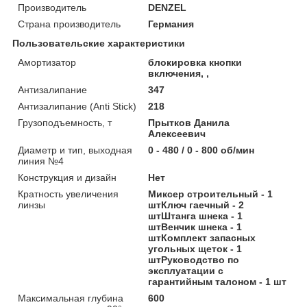
Производитель
DENZEL
Страна производитель
Германия
Пользовательские характеристики
Амортизатор
блокировка кнопки
включения, ,
Антизалипание
347
Антизалипание (Anti Stick)
218
Грузоподъемность, т
Прытков Данила
Алексеевич
Диаметр и тип, выходная
0 - 480 / 0 - 800 об/мин
линия №4
Конструкция и дизайн
Нет
Кратность увеличения
Миксер строительный - 1
линзы
штКлюч гаечный - 2
штШтанга шнека - 1
штВенчик шнека - 1
штКомплект запасных
угольных щеток - 1
штРуководство по
эксплуатации с
гарантийным талоном - 1 шт
Максимальная глубина
600