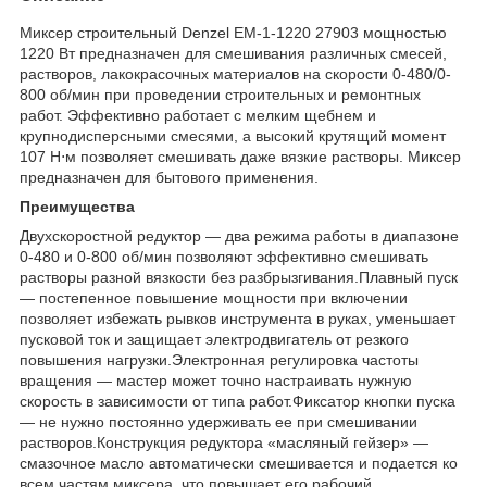
Миксер строительный Denzel EM-1-1220 27903 мощностью
1220 Вт предназначен для смешивания различных смесей,
растворов, лакокрасочных материалов на скорости 0-480/0-
800 об/мин при проведении строительных и ремонтных
работ. Эффективно работает с мелким щебнем и
крупнодисперсными смесями, а высокий крутящий момент
107 Н⋅м позволяет смешивать даже вязкие растворы. Миксер
предназначен для бытового применения.
Преимущества
Двухскоростной редуктор — два режима работы в диапазоне
0-480 и 0-800 об/мин позволяют эффективно смешивать
растворы разной вязкости без разбрызгивания.Плавный пуск
— постепенное повышение мощности при включении
позволяет избежать рывков инструмента в руках, уменьшает
пусковой ток и защищает электродвигатель от резкого
повышения нагрузки.Электронная регулировка частоты
вращения — мастер может точно настраивать нужную
скорость в зависимости от типа работ.Фиксатор кнопки пуска
— не нужно постоянно удерживать ее при смешивании
растворов.Конструкция редуктора «масляный гейзер» —
смазочное масло автоматически смешивается и подается ко
всем частям миксера, что повышает его рабочий