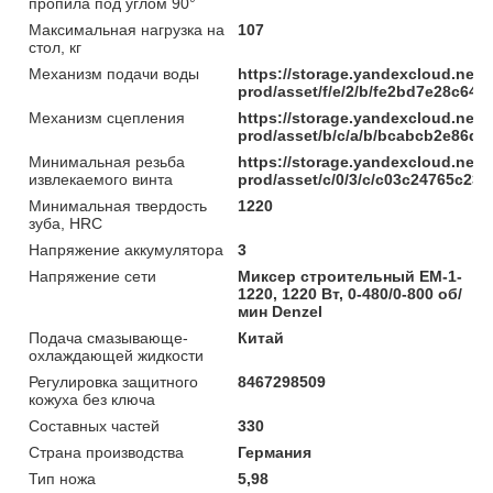
пропила под углом 90°
Максимальная нагрузка на
107
стол, кг
Механизм подачи воды
https://storage.yandexcloud.net/
prod/asset/f/e/2/b/fe2bd7e28c6
Механизм сцепления
https://storage.yandexcloud.net/
prod/asset/b/c/a/b/bcabcb2e86d
Минимальная резьба
https://storage.yandexcloud.net/
извлекаемого винта
prod/asset/c/0/3/c/c03c24765c2
Минимальная твердость
1220
зуба, HRC
Напряжение аккумулятора
3
Напряжение сети
Миксер строительный EM-1-
1220, 1220 Вт, 0-480/0-800 об/
мин Denzel
Подача смазывающе-
Китай
охлаждающей жидкости
Регулировка защитного
8467298509
кожуха без ключа
Составных частей
330
Страна производства
Германия
Тип ножа
5,98