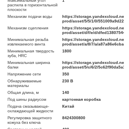
Максимальный угол
1
распила в горизонтальной
плоскости
Механизм подачи воды
https://storage.yandexcloud.net/
prod/asset/5/5/1/0/551009a9d22
Механизм сцепления
https://storage.yandexcloud.net/
prod/asset/d/f/e/d/dfed1380754
Минимальная резьба
https://storage.yandexcloud.net/
извлекаемого винта
prod/asset/a/8/7/a/a87a86e6cba
Минимальная твердость
1800
зуба, HRC
Минимальная ширина
https://storage.yandexcloud.net/
балки
prod/asset/5/c/6/2/5c62f90da5a3
Напряжение сети
350
Обнаруживаемые
230 В
материалы
Общая длина, м
140
Под шины радиусом
картонная коробка
Подача смазывающе-
Китай
охлаждающей жидкости
Регулировка защитного
8424300800
кожуха без ключа