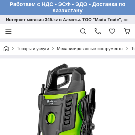
Работаем с НДС • ЭСФ • ЭДО • Доставка по
Казахстану
Интернет магазин 345.kz в Алматы. ТОО "Madu Trade", св
Товары и услуги
Механизированные инструменты
Т