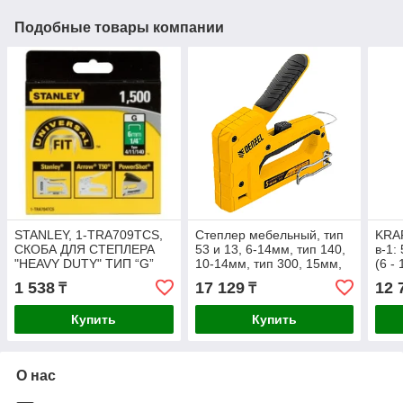
Подобные товары компании
STANLEY, 1-TRA709TCS,
Степлер мебельный, тип
KRAF
СКОБА ДЛЯ СТЕПЛЕРА
53 и 13, 6-14мм, тип 140,
в-1:
"HEAVY DUTY" ТИП “G”
10-14мм, тип 300, 15мм,
(6 -
(4/11/140) 14ММ/ 9/16" Х
тип 500, 15мм Denzel
20GA
1 538
17 129
12 
₸
₸
1500ШТ.
мм)/
Купить
Купить
О нас