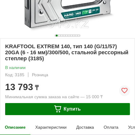
KRAFTOOL EXTREM 140, тип 140 (G/11/57)
20GA (6 - 16 мм)/300/500, стальной рессорный
степлер (3185)
В наличии
Код: 3185
Розница
13 793
₸
Минимальная сумма заказа на сайте — 15 000 ₸
Купить
Описание
Характеристики
Доставка
Оплата
Усл