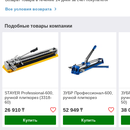
Все условия возврата
Подобные товары компании
STAYER Professional-600,
ЗУБР Профессионал-600,
ЗУБР
ручной плиткорез (3318-
ручной плиткорез
ручн
60)
50)
26 910
52 949
38 
₸
₸
Купить
Купить