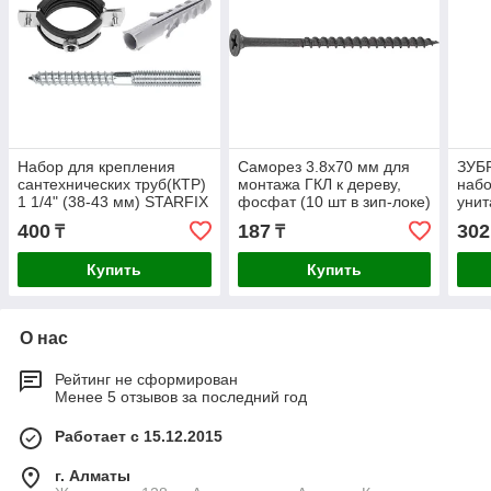
Набор для крепления
Саморез 3.8х70 мм для
ЗУБР
сантехнических труб(КТР)
монтажа ГКЛ к дереву,
набо
1 1/4" (38-43 мм) STARFIX
фосфат (10 шт в зип-локе)
унит
STARFIX
(442
400
187
302
₸
₸
Купить
Купить
О нас
Рейтинг не сформирован
Менее 5 отзывов за последний год
Работает с 15.12.2015
г. Алматы