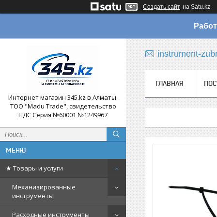
Создать сайт
на Satu.kz
Работ
instrument-zub
ГЛАВНАЯ
ПОС
Интернет магазин 345.kz в Алматы.
ТОО "Madu Trade", свидетельство
НДС Серия №60001 №1249967
★ Товары и услуги
Механизированные
инструменты
Расходные инструменты