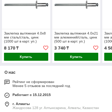
Заклепка вытяжная 4.0х8
Заклепка вытяжная 4.0х21
Закл
мм сталь/сталь, цинк
мм алюминий/сталь, цинк
мм а
(1000 шт в карт. уп.)
(500 шт в карт. уп.)
(100
STARFIX
STARFIX
STA
8 170
3 740
4 5
₸
₸
Купить
Купить
О нас
Рейтинг не сформирован
Менее 5 отзывов за последний год
Работает с 15.12.2015
г. Алматы
Жандосова 128 уг. Алтынсарина, Алматы, Казахстан