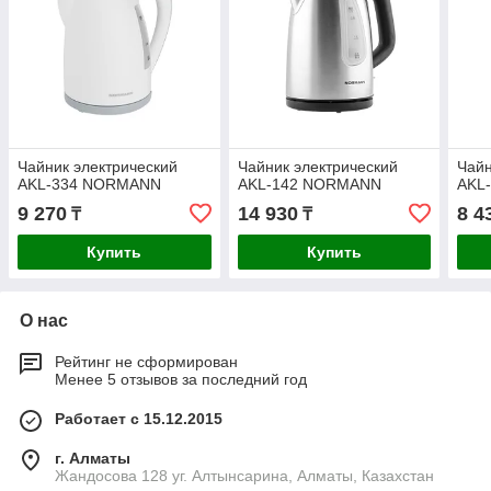
Чайник электрический
Чайник электрический
Чайн
AKL-334 NORMANN
AKL-142 NORMANN
AKL
9 270
14 930
8 4
₸
₸
Купить
Купить
О нас
Рейтинг не сформирован
Менее 5 отзывов за последний год
Работает с 15.12.2015
г. Алматы
Жандосова 128 уг. Алтынсарина, Алматы, Казахстан