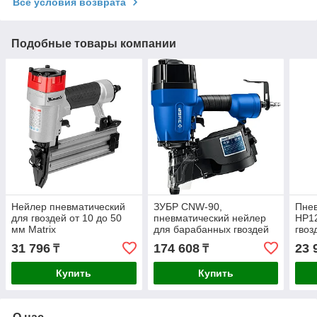
Все условия возврата
Подобные товары компании
Нейлер пневматический
ЗУБР CNW-90,
Пнев
для гвоздей от 10 до 50
пневматический нейлер
HP1
мм Matrix
для барабанных гвоздей
гвоз
ЗУБР CNW (45-90 мм)...
Denz
31 796
174 608
23 
₸
₸
Купить
Купить