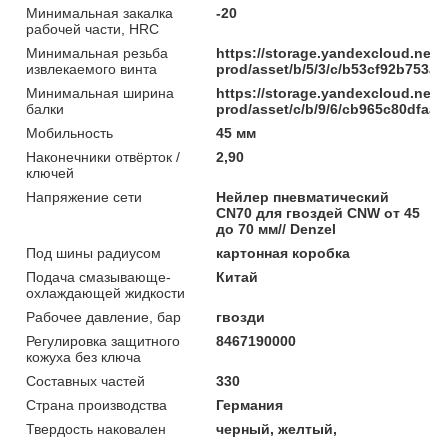
Минимальная закалка
-20
рабочей части, HRC
Минимальная резьба
https://storage.yandexcloud.net/
извлекаемого винта
prod/asset/b/5/3/c/b53cf92b753
Минимальная ширина
https://storage.yandexcloud.net/
балки
prod/asset/c/b/9/6/cb965c80dfa
Мобильность
45 мм
Наконечники отвёрток /
2,90
ключей
Напряжение сети
Нейлер пневматический
CN70 для гвоздей CNW от 45
до 70 мм// Denzel
Под шины радиусом
картонная коробка
Подача смазывающе-
Китай
охлаждающей жидкости
Рабочее давление, бар
гвозди
Регулировка защитного
8467190000
кожуха без ключа
Составных частей
330
Страна производства
Германия
Твердость наковален
черный, желтый,