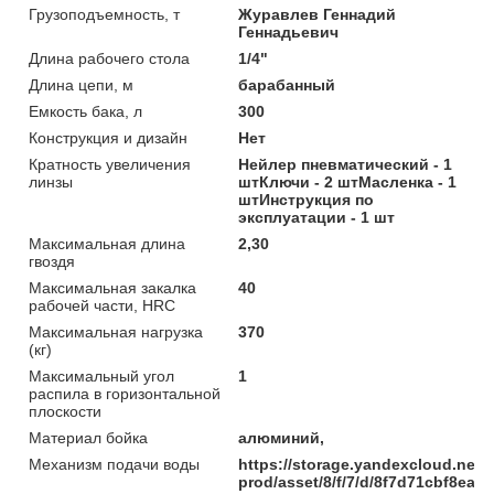
Грузоподъемность, т
Журавлев Геннадий
Геннадьевич
Длина рабочего стола
1/4"
Длина цепи, м
барабанный
Емкость бака, л
300
Конструкция и дизайн
Нет
Кратность увеличения
Нейлер пневматический - 1
линзы
штКлючи - 2 штМасленка - 1
штИнструкция по
эксплуатации - 1 шт
Максимальная длина
2,30
гвоздя
Максимальная закалка
40
рабочей части, HRC
Максимальная нагрузка
370
(кг)
Максимальный угол
1
распила в горизонтальной
плоскости
Материал бойка
алюминий,
Механизм подачи воды
https://storage.yandexcloud.net/
prod/asset/8/f/7/d/8f7d71cbf8ea