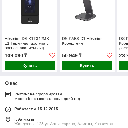
Hikvision DS-K1T342MX-
DS-KAB6-D1 Hikvision
DS-K
E1 Терминал доступа с
Кронштейн
Крош
распознаванием лиц
дост
109 090
50 949
23 
₸
₸
Купить
Купить
О нас
Рейтинг не сформирован
Менее 5 отзывов за последний год
Работает с 15.12.2015
г. Алматы
Жандосова 128 уг. Алтынсарина, Алматы, Казахстан