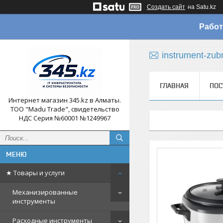
Создать сайт
на Satu.kz
Работ
instrument-zub
ГЛАВНАЯ
ПОС
Интернет магазин 345.kz в Алматы.
ТОО "Madu Trade", свидетельство
НДС Серия №60001 №1249967
★ Товары и услуги
Механизированные
инструменты
Расходные инструменты