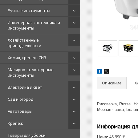
Ручные инструменты
Инженерная сантехника и
инструменты
Хозяйственные
принадлежности
Химия, крепеж, СИЗ
Малярно-штукатурные
инструменты
Описание
Х
Электрика и свет
Сад и огород
Рисоварка, Russell H
Мерная чашка, Белая
Автотовары
Крепеж
Информация дл
Товары для уборки
Цена:
43 990 ₸