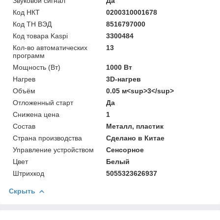
Звуковой сигнал
Да
Код НКТ
0200310001678
Код ТН ВЭД
8516797000
Код товара Kaspi
3300484
Кол-во автоматических
13
программ
Мощность (Bт)
1000 Вт
Нагрев
3D-нагрев
Объём
0.05 м<sup>3</sup>
Отложенный старт
Да
Снижена цена
1
Состав
Металл, пластик
Страна производства
Сделано в Китае
Управление устройством
Сенсорное
Цвет
Белый
Штрихкод
5055323626937
Скрыть