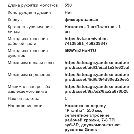
Длина рукоятки молотков
550
Конструкция и дизайн
Нет
Корпус
фиксированная
Кратность увеличения
Ножовка - 1 штПолотно - 1
линзы
шт
Метод изготовления
https://vk.com/video-
рабочей части
74138581_456239847
Метод изготовления
5BWYoZHuHTU
рукояток
Механизм подачи воды
https://storage.yandexcloud.net/
prod/asset/a/d/1/e/ad1e2fe625af
Механизм сцепления
https://storage.yandexcloud.net/
prod/asset/4/d/8/0/4d80ed20ee5
Минимальная резьба
https://storage.yandexcloud.net/
извлекаемого винта
prod/asset/8/a/a/2/8aa2a879b285
Наклон полотна
1
Напряжение сети
Ножовка по дереву
"Piranha", 550 мм,
сегментное строение
рабочей кромки, 7-8 TPI,
зуб-3D, двухкомпонентная
рукоятка Gross