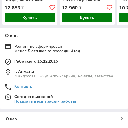
3D-зуб, тефлоновое
3D-зуб, тефлоновое
3D-з
покрытие полотна,
покрытие полотна,
руко
12 853
12 960
10 
₸
₸
Купить
Купить
О нас
Рейтинг не сформирован
Менее 5 отзывов за последний год
Работает с 15.12.2015
г. Алматы
Жандосова 128 уг. Алтынсарина, Алматы, Казахстан
Контакты
Сегодня выходной
Показать весь график работы
О нас