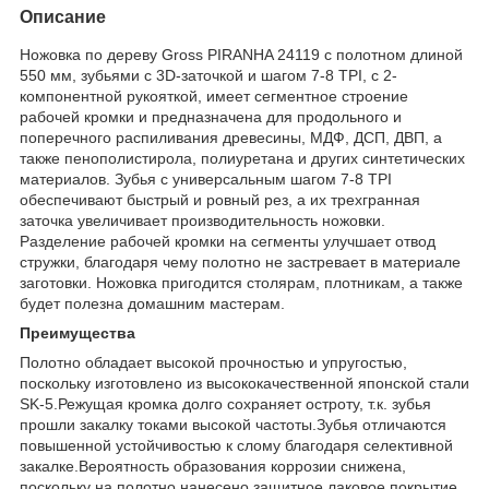
Описание
Ножовка по дереву Gross PIRANHA 24119 с полотном длиной
550 мм, зубьями с 3D-заточкой и шагом 7-8 TPI, с 2-
компонентной рукояткой, имеет сегментное строение
рабочей кромки и предназначена для продольного и
поперечного распиливания древесины, МДФ, ДСП, ДВП, а
также пенополистирола, полиуретана и других синтетических
материалов. Зубья с универсальным шагом 7-8 TPI
обеспечивают быстрый и ровный рез, а их трехгранная
заточка увеличивает производительность ножовки.
Разделение рабочей кромки на сегменты улучшает отвод
стружки, благодаря чему полотно не застревает в материале
заготовки. Ножовка пригодится столярам, плотникам, а также
будет полезна домашним мастерам.
Преимущества
Полотно обладает высокой прочностью и упругостью,
поскольку изготовлено из высококачественной японской стали
SK-5.Режущая кромка долго сохраняет остроту, т.к. зубья
прошли закалку токами высокой частоты.Зубья отличаются
повышенной устойчивостью к слому благодаря селективной
закалке.Вероятность образования коррозии снижена,
поскольку на полотно нанесено защитное лаковое покрытие.