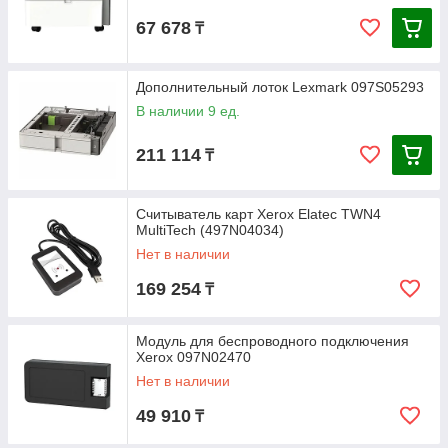
67 678
₸
Дополнительный лоток Lexmark 097S05293
В наличии 9 ед.
211 114
₸
Считыватель карт Xerox Elatec TWN4
MultiTech (497N04034)
Нет в наличии
169 254
₸
Модуль для беспроводного подключения
Xerox 097N02470
Нет в наличии
49 910
₸