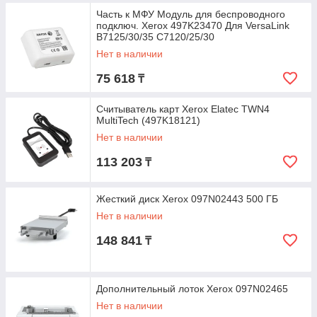
Часть к МФУ Модуль для беспроводного
подключ. Xerox 497K23470 Для VersaLink
B7125/30/35 C7120/25/30
Нет в наличии
75 618
₸
Считыватель карт Xerox Elatec TWN4
MultiTech (497K18121)
Нет в наличии
113 203
₸
Жесткий диск Xerox 097N02443 500 ГБ
Нет в наличии
148 841
₸
Дополнительный лоток Xerox 097N02465
Нет в наличии