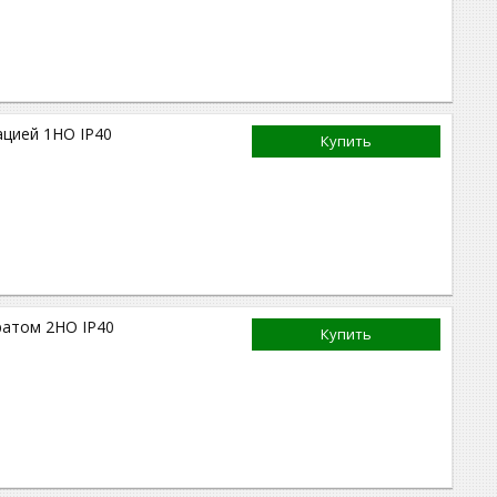
цией 1НО IP40
Купить
ратом 2НО IP40
Купить