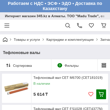
Работаем с НДС • ЭСФ • ЭДО • Доставка по
Казахстану
Интернет магазин 345.kz в Алматы. ТОО "Madu Trade", св
Товары и услуги
Картриджи и комплектующие
Запча
Тефлоновые валы
Сортировка
0
Фильтры
Тефлоновый вал CET M6700 (CET181019)
В наличии
5 614
₸
Тефлоновый вал CET FS1028 (CET4377N)