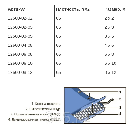
Артикул
Плотность, г/м2
Размер, м
12560-02-02
65
2 х 2
12560-02-03
65
2 х 3
12560-03-05
65
3 х 5
12560-04-05
65
4 х 5
12560-06-08
65
6 х 8
12560-06-10
65
6 х 10
12560-08-12
65
8 х 12