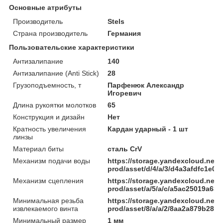
Основные атрибуты
Производитель
Stels
Страна производитель
Германия
Пользовательские характеристики
Антизалипание
140
Антизалипание (Anti Stick)
28
Грузоподъемность, т
Парфенюк Александр
Игоревич
Длина рукоятки молотков
65
Конструкция и дизайн
Нет
Кратность увеличения
Кардан ударный - 1 шт
линзы
Материал биты
сталь CrV
Механизм подачи воды
https://storage.yandexcloud.net/
prod/asset/d/4/a/3/d4a3afdfc1e
Механизм сцепления
https://storage.yandexcloud.net/
prod/asset/a/5/a/c/a5ac25019a6
Минимальная резьба
https://storage.yandexcloud.net/
извлекаемого винта
prod/asset/8/a/a/2/8aa2a879b285
Минимальный размер
1 мм