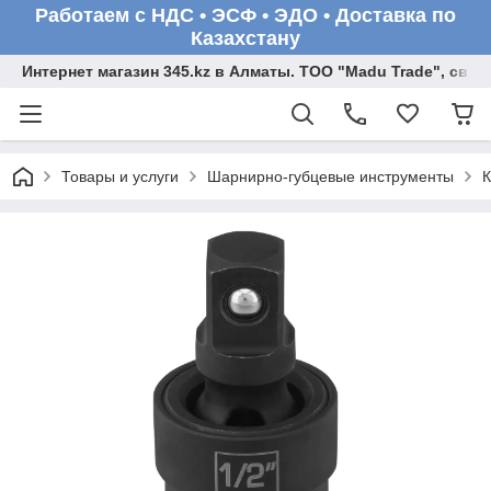
Работаем с НДС • ЭСФ • ЭДО • Доставка по
Казахстану
Интернет магазин 345.kz в Алматы. ТОО "Madu Trade", св
Товары и услуги
Шарнирно-губцевые инструменты
К