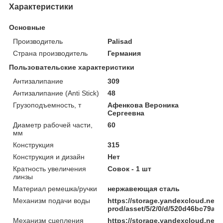
Характеристики
Основные
Производитель
Palisad
Страна производитель
Германия
Пользовательские характеристики
Антизалипание
309
Антизалипание (Anti Stick)
48
Грузоподъемность, т
Афенкова Вероника
Сергеевна
Диаметр рабочей части,
60
мм
Конструкция
315
Конструкция и дизайн
Нет
Кратность увеличения
Совок - 1 шт
линзы
Материал ремешка/ручки
нержавеющая сталь
Механизм подачи воды
https://storage.yandexcloud.net/
prod/asset/5/2/0/d/520d46bc79a
Механизм сцепления
https://storage.yandexcloud.net/