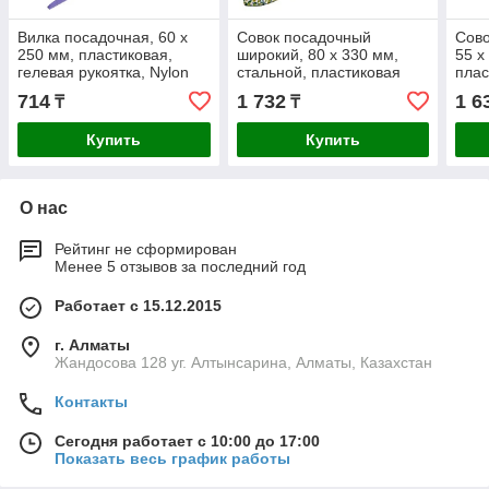
Вилка посадочная, 60 х
Совок посадочный
Сово
250 мм, пластиковая,
широкий, 80 х 330 мм,
55 х
гелевая рукоятка, Nylon
стальной, пластиковая
плас
Soft, Palisad
рукоятка, Flower Green,
Flow
714
1 732
1 6
₸
₸
Palisad
Купить
Купить
О нас
Рейтинг не сформирован
Менее 5 отзывов за последний год
Работает с 15.12.2015
г. Алматы
Жандосова 128 уг. Алтынсарина, Алматы, Казахстан
Контакты
Сегодня работает с 10:00 до 17:00
Показать весь график работы