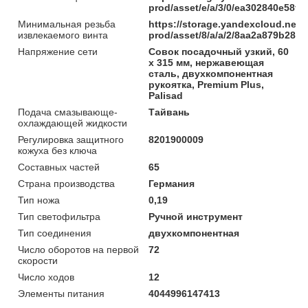
prod/asset/e/a/3/0/ea302840e58
Минимальная резьба
https://storage.yandexcloud.net/
извлекаемого винта
prod/asset/8/a/a/2/8aa2a879b285
Напряжение сети
Совок посадочный узкий, 60
х 315 мм, нержавеющая
сталь, двухкомпонентная
рукоятка, Premium Plus,
Palisad
Подача смазывающе-
Тайвань
охлаждающей жидкости
Регулировка защитного
8201900009
кожуха без ключа
Составных частей
65
Страна производства
Германия
Тип ножа
0,19
Тип светофильтра
Ручной инструмент
Тип соединения
двухкомпонентная
Число оборотов на первой
72
скорости
Число ходов
12
Элементы питания
4044996147413