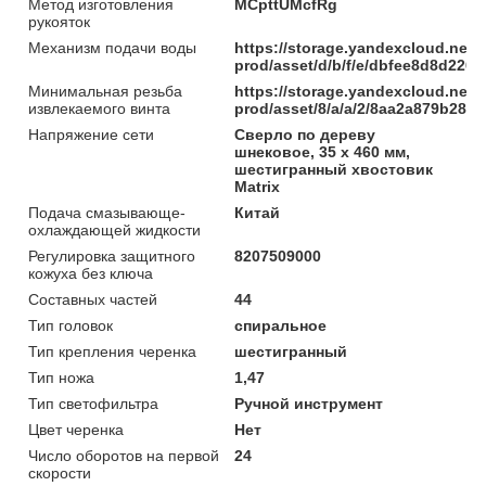
Метод изготовления
MCpttUMcfRg
рукояток
Механизм подачи воды
https://storage.yandexcloud.net/
prod/asset/d/b/f/e/dbfee8d8d22
Минимальная резьба
https://storage.yandexcloud.net/
извлекаемого винта
prod/asset/8/a/a/2/8aa2a879b285
Напряжение сети
Сверло по дереву
шнековое, 35 х 460 мм,
шестигранный хвостовик
Matrix
Подача смазывающе-
Китай
охлаждающей жидкости
Регулировка защитного
8207509000
кожуха без ключа
Составных частей
44
Тип головок
спиральное
Тип крепления черенка
шестигранный
Тип ножа
1,47
Тип светофильтра
Ручной инструмент
Цвет черенка
Нет
Число оборотов на первой
24
скорости