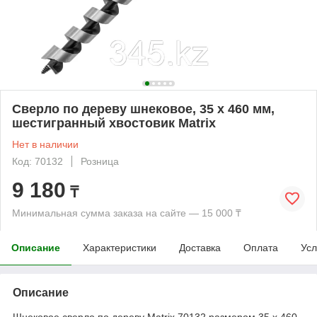
Сверло по дереву шнековое, 35 х 460 мм,
шестигранный хвостовик Matrix
Нет в наличии
Код: 70132
Розница
9 180
₸
Минимальная сумма заказа на сайте — 15 000 ₸
Описание
Характеристики
Доставка
Оплата
Усл
Описание
Шнековое сверло по дереву Matrix 70132 размером 35 х 460