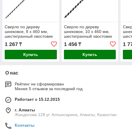
Сверло по дереву
Сверло по дереву
Свер
шнековое, 8 х 460 мм,
шнековое, 10 х 460 мм,
шнек
шестигранный хвостовик
шестигранный хвостовик
шест
Matrix
Matrix
Matr
1 267
1 456
1 7
₸
₸
Купить
Купить
О нас
Рейтинг не сформирован
Менее 5 отзывов за последний год
Работает с 15.12.2015
г. Алматы
Жандосова 128 уг. Алтынсарина, Алматы, Казахстан
Контакты