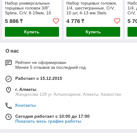
Набор универсальных
Набор торцевых головок,
Набо
торцевых головок 3/8",
1/4, шестигранные, CrV,
1/4,
Spline, CrV, 8-19мм, 10
10 шт, 4-13 мм Stels
CrV,
штук Matrix
5 886
4 776
5 7
₸
₸
Купить
Купить
О нас
Рейтинг не сформирован
Менее 5 отзывов за последний год
Работает с 15.12.2015
г. Алматы
Жандосова 128 уг. Алтынсарина, Алматы, Казахстан
Контакты
Сегодня работает с 10:00 до 17:00
Показать весь график работы