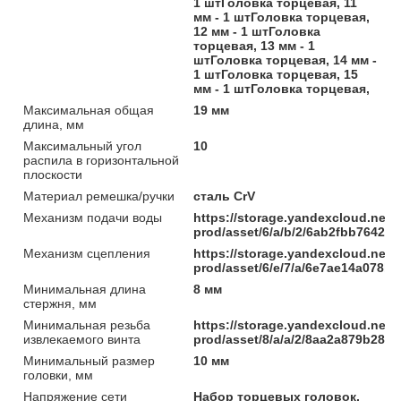
1 штГоловка торцевая, 11
мм - 1 штГоловка торцевая,
12 мм - 1 штГоловка
торцевая, 13 мм - 1
штГоловка торцевая, 14 мм -
1 штГоловка торцевая, 15
мм - 1 штГоловка торцевая,
Максимальная общая
19 мм
длина, мм
Максимальный угол
10
распила в горизонтальной
плоскости
Материал ремешка/ручки
сталь CrV
Механизм подачи воды
https://storage.yandexcloud.net/
prod/asset/6/a/b/2/6ab2fbb7642
Механизм сцепления
https://storage.yandexcloud.net/
prod/asset/6/e/7/a/6e7ae14a078b
Минимальная длина
8 мм
стержня, мм
Минимальная резьба
https://storage.yandexcloud.net/
извлекаемого винта
prod/asset/8/a/a/2/8aa2a879b285
Минимальный размер
10 мм
головки, мм
Напряжение сети
Набор торцевых головок,