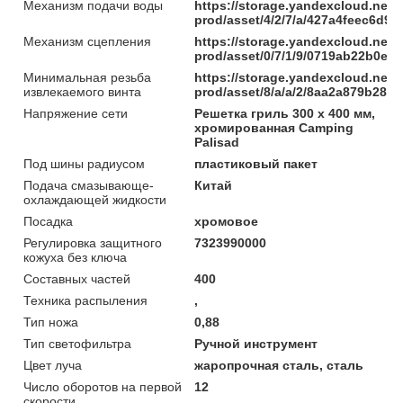
Механизм подачи воды
https://storage.yandexcloud.net/
prod/asset/4/2/7/a/427a4feec6d9
Механизм сцепления
https://storage.yandexcloud.net/
prod/asset/0/7/1/9/0719ab22b0e7
Минимальная резьба
https://storage.yandexcloud.net/
извлекаемого винта
prod/asset/8/a/a/2/8aa2a879b285
Напряжение сети
Решетка гриль 300 х 400 мм,
хромированная Camping
Palisad
Под шины радиусом
пластиковый пакет
Подача смазывающе-
Китай
охлаждающей жидкости
Посадка
хромовое
Регулировка защитного
7323990000
кожуха без ключа
Составных частей
400
Техника распыления
,
Тип ножа
0,88
Тип светофильтра
Ручной инструмент
Цвет луча
жаропрочная сталь, сталь
Число оборотов на первой
12
скорости