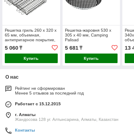
Решетка гриль 260 х 320 х
Решетка-жаровня 530 х
Реше
65 мм, объемная,
305 х 40 мм, Camping
340х
антипригарное покрытие,
Palisad
объ
Camping Palisad
стал
5 060
5 681
13 
₸
₸
Купить
Купить
О нас
Рейтинг не сформирован
Менее 5 отзывов за последний год
Работает с 15.12.2015
г. Алматы
Жандосова 128 уг. Алтынсарина, Алматы, Казахстан
Контакты