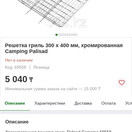
Решетка гриль 300 х 400 мм, хромированная
Camping Palisad
Нет в наличии
Код: 69558
Розница
5 040
₸
Минимальная сумма заказа на сайте — 15 000 ₸
Описание
Характеристики
Доставка
Оплата
Усл
Описание
Хромированная решетка гриль Palisad Camping 69558