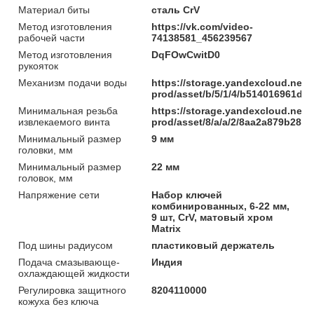
Материал биты
сталь CrV
Метод изготовления
https://vk.com/video-
рабочей части
74138581_456239567
Метод изготовления
DqFOwCwitD0
рукояток
Механизм подачи воды
https://storage.yandexcloud.net/
prod/asset/b/5/1/4/b514016961d
Минимальная резьба
https://storage.yandexcloud.net/
извлекаемого винта
prod/asset/8/a/a/2/8aa2a879b285
Минимальный размер
9 мм
головки, мм
Минимальный размер
22 мм
головок, мм
Напряжение сети
Набор ключей
комбинированных, 6-22 мм,
9 шт, CrV, матовый хром
Matrix
Под шины радиусом
пластиковый держатель
Подача смазывающе-
Индия
охлаждающей жидкости
Регулировка защитного
8204110000
кожуха без ключа