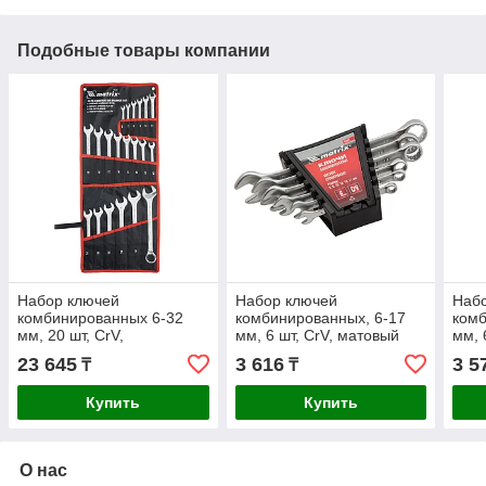
Подобные товары компании
Набор ключей
Набор ключей
Наб
комбинированных 6-32
комбинированных, 6-17
комб
мм, 20 шт, CrV,
мм, 6 шт, CrV, матовый
мм, 
полированный хром
хром Matrix
пол
23 645
3 616
3 5
₸
₸
Matrix
Matr
Купить
Купить
О нас