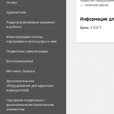
покрытие предохраня
почвы
— точечная риска.
Удлинители
Информация дл
Радиоуправляемые машинки
и роботы
Цена:
4 532 ₸
Фильтрующие насосы,
картриджи и аксессуары к ним
Подвесные самонесущие
Бетономешалки
Метчики, плашки
Дополнительное
оборудование для адресных
извещателей
Городские подвесные с
вынесенным металлическим
элементом