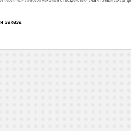
ет червячный винтовой механизм от воздействия влаги.Точный захват де
я заказа