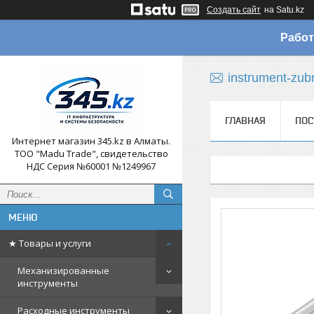
Создать сайт
на Satu.kz
Работ
instrument-zub
ГЛАВНАЯ
ПОС
Интернет магазин 345.kz в Алматы.
ТОО "Madu Trade", свидетельство
НДС Серия №60001 №1249967
★ Товары и услуги
Механизированные
инструменты
Расходные инструменты