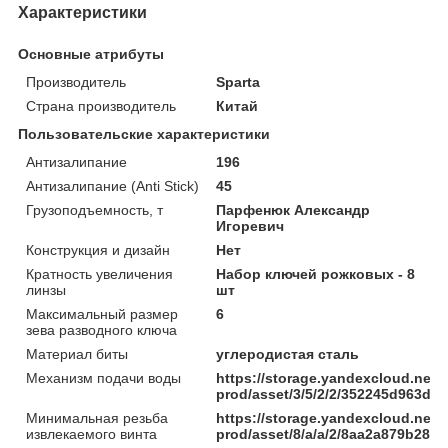
Характеристики
Основные атрибуты
Производитель
Sparta
Страна производитель
Китай
Пользовательские характеристики
Антизалипание
196
Антизалипание (Anti Stick)
45
Грузоподъемность, т
Парфенюк Александр
Игоревич
Конструкция и дизайн
Нет
Кратность увеличения
Набор ключей рожковых - 8
линзы
шт
Максимальный размер
6
зева разводного ключа
Материал биты
углеродистая сталь
Механизм подачи воды
https://storage.yandexcloud.net/
prod/asset/3/5/2/2/352245d963d
Минимальная резьба
https://storage.yandexcloud.net/
извлекаемого винта
prod/asset/8/a/a/2/8aa2a879b285