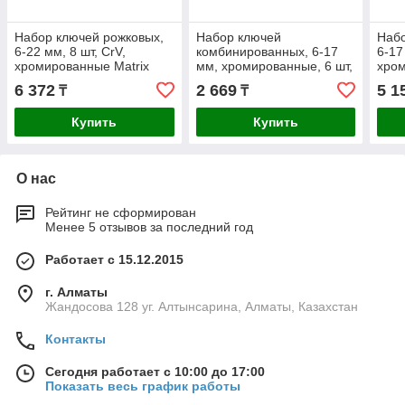
Набор ключей рожковых,
Набор ключей
Набо
6-22 мм, 8 шт, CrV,
комбинированных, 6-17
6-17
хромированные Matrix
мм, хромированные, 6 шт,
хром
Sparta
6 372
2 669
5 1
₸
₸
Купить
Купить
О нас
Рейтинг не сформирован
Менее 5 отзывов за последний год
Работает с 15.12.2015
г. Алматы
Жандосова 128 уг. Алтынсарина, Алматы, Казахстан
Контакты
Сегодня работает с 10:00 до 17:00
Показать весь график работы