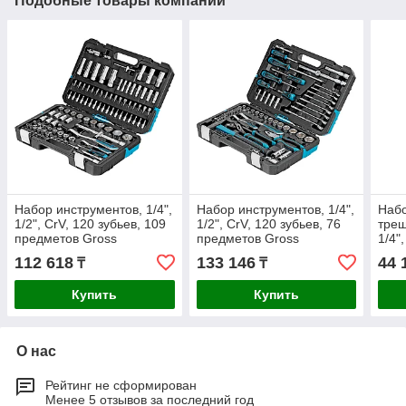
Подобные товары компании
Набор инструментов, 1/4",
Набор инструментов, 1/4",
Набо
1/2", CrV, 120 зубьев, 109
1/2", CrV, 120 зубьев, 76
трещ
предметов Gross
предметов Gross
1/4"
Gros
112 618
133 146
44 
₸
₸
Купить
Купить
О нас
Рейтинг не сформирован
Менее 5 отзывов за последний год