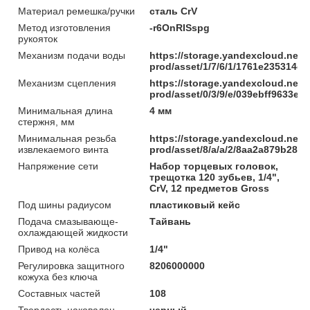
Материал ремешка/ручки
сталь CrV
Метод изготовления
-r6OnRISspg
рукояток
Механизм подачи воды
https://storage.yandexcloud.net/
prod/asset/1/7/6/1/1761e235314
Механизм сцепления
https://storage.yandexcloud.net/
prod/asset/0/3/9/e/039ebff9633e
Минимальная длина
4 мм
стержня, мм
Минимальная резьба
https://storage.yandexcloud.net/
извлекаемого винта
prod/asset/8/a/a/2/8aa2a879b285
Напряжение сети
Набор торцевых головок,
трещотка 120 зубьев, 1/4",
CrV, 12 предметов Gross
Под шины радиусом
пластиковый кейс
Подача смазывающе-
Тайвань
охлаждающей жидкости
Привод на колёса
1/4"
Регулировка защитного
8206000000
кожуха без ключа
Составных частей
108
Твердость наковален
черный, , ,