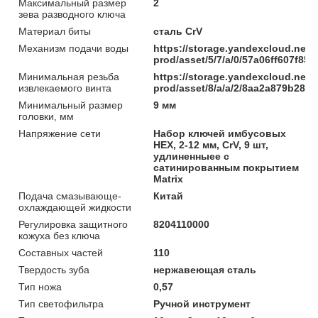
Максимальный размер
2
зева разводного ключа
Материал биты
сталь CrV
Механизм подачи воды
https://storage.yandexcloud.net/
prod/asset/5/7/a/0/57a06ff607f
Минимальная резьба
https://storage.yandexcloud.net/
извлекаемого винта
prod/asset/8/a/a/2/8aa2a879b285
Минимальный размер
9 мм
головки, мм
Напряжение сети
Набор ключей имбусовых
HEX, 2-12 мм, CrV, 9 шт,
удлиненныее с
сатинированным покрытием
Matrix
Подача смазывающе-
Китай
охлаждающей жидкости
Регулировка защитного
8204110000
кожуха без ключа
Составных частей
110
Твердость зуба
нержавеющая сталь
Тип ножа
0,57
Тип светофильтра
Ручной инструмент