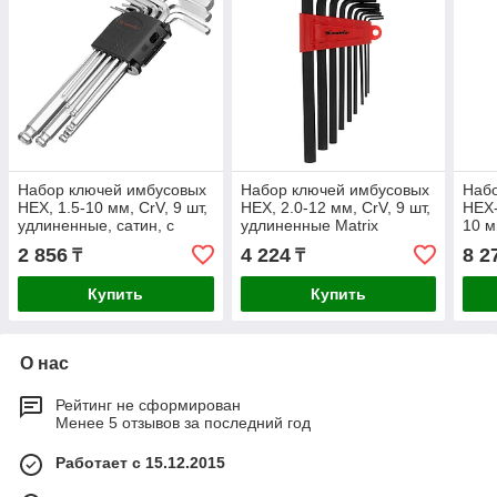
Набор ключей имбусовых
Набор ключей имбусовых
Наб
HEX, 1.5-10 мм, CrV, 9 шт,
HEX, 2.0-12 мм, CrV, 9 шт,
HEX-
удлиненные, сатин, с
удлиненные Matrix
10 м
шаром Matrix
коро
2 856
4 224
8 2
₸
₸
покр
Купить
Купить
О нас
Рейтинг не сформирован
Менее 5 отзывов за последний год
Работает с 15.12.2015