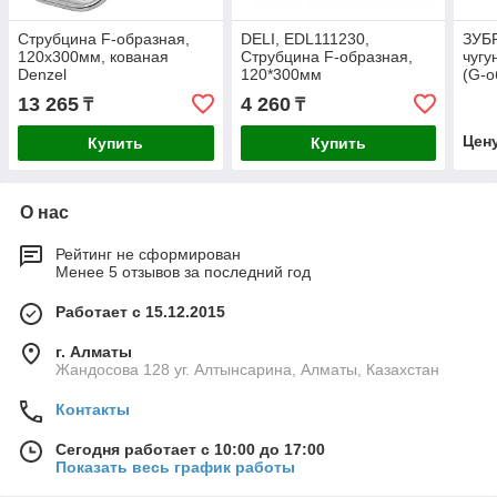
Струбцина F-образная,
DELI, EDL111230,
ЗУБР
120x300мм, кованая
Струбцина F-образная,
чугу
Denzel
120*300мм
(G-о
Про
13 265
4 260
₸
₸
200)
Цен
Купить
Купить
О нас
Рейтинг не сформирован
Менее 5 отзывов за последний год
Работает с 15.12.2015
г. Алматы
Жандосова 128 уг. Алтынсарина, Алматы, Казахстан
Контакты
Сегодня работает с 10:00 до 17:00
Показать весь график работы