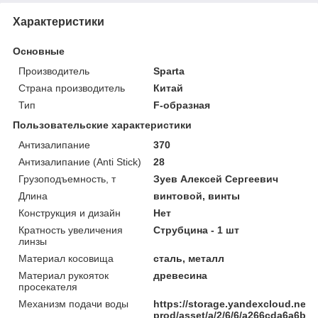
Характеристики
Основные
Производитель
Sparta
Страна производитель
Китай
Тип
F-образная
Пользовательские характеристики
Антизалипание
370
Антизалипание (Anti Stick)
28
Грузоподъемность, т
Зуев Алексей Сергеевич
Длина
винтовой, винты
Конструкция и дизайн
Нет
Кратность увеличения
Струбцина - 1 шт
линзы
Материал косовища
сталь, металл
Материал рукояток
древесина
просекателя
Механизм подачи воды
https://storage.yandexcloud.net/
prod/asset/a/2/6/6/a266cda6a6b