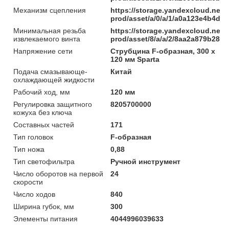
Механизм сцепления
https://storage.yandexcloud.net/
prod/asset/a/0/a/1/a0a123e4b4d
Минимальная резьба
https://storage.yandexcloud.net/
извлекаемого винта
prod/asset/8/a/a/2/8aa2a879b285
Напряжение сети
Струбцина F-образная, 300 х
120 мм Sparta
Подача смазывающе-
Китай
охлаждающей жидкости
Рабочий ход, мм
120 мм
Регулировка защитного
8205700000
кожуха без ключа
Составных частей
171
Тип головок
F-образная
Тип ножа
0,88
Тип светофильтра
Ручной инструмент
Число оборотов на первой
24
скорости
Число ходов
840
Ширина губок, мм
300
Элементы питания
4044996039633