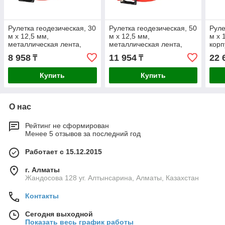
Рулетка геодезическая, 30
Рулетка геодезическая, 50
Руле
м х 12,5 мм,
м х 12,5 мм,
м х 
металлическая лента,
металлическая лента,
корп
закрытый корпус Matrix
закрытый корпус Matrix
лент
8 958
11 954
22 
₸
₸
Купить
Купить
О нас
Рейтинг не сформирован
Менее 5 отзывов за последний год
Работает с 15.12.2015
г. Алматы
Жандосова 128 уг. Алтынсарина, Алматы, Казахстан
Контакты
Сегодня выходной
Показать весь график работы