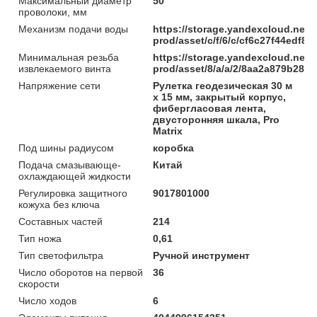
Максимальный диаметр
50
проволоки, мм
Механизм подачи воды
https://storage.yandexcloud.net/
prod/asset/c/f/6/c/cf6c27f44edf
Минимальная резьба
https://storage.yandexcloud.net/
извлекаемого винта
prod/asset/8/a/a/2/8aa2a879b285
Напряжение сети
Рулетка геодезическая 30 м
х 15 мм, закрытый корпус,
фибергласовая лента,
двусторонняя шкала, Pro
Matrix
Под шины радиусом
коробка
Подача смазывающе-
Китай
охлаждающей жидкости
Регулировка защитного
9017801000
кожуха без ключа
Составных частей
214
Тип ножа
0,61
Тип светофильтра
Ручной инструмент
Число оборотов на первой
36
скорости
Число ходов
6