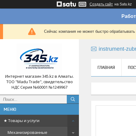
Создать сайт
на Satu.kz
Работ
Сейчас компания не может быстро обрабатывать 
instrument-zub
ГЛАВНАЯ
ПОС
Интернет магазин 345.kz в Алматы.
ТОО "Madu Trade", свидетельство
НДС Серия №60001 №1249967
★ Товары и услуги
Механизированные