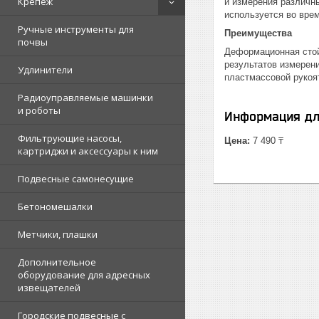
Крепеж
и измерения различны
используется во врем
Ручные инструменты для
Преимущества
почвы
Деформационная стой
результатов измерен
Удлинители
пластмассовой рукоя
Радиоуправляемые машинки
и роботы
Информация дл
Фильтрующие насосы,
Цена:
7 490 ₸
картриджи и аксессуары к ним
Подвесные самонесущие
Бетономешалки
Метчики, плашки
Дополнительное
оборудование для адресных
извещателей
Городские подвесные с