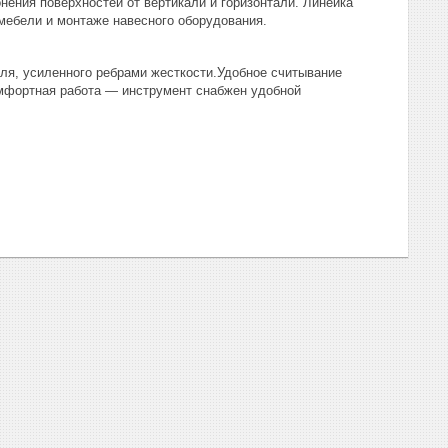
нения поверхностей от вертикали и горизонтали. Линейка
 мебели и монтаже навесного оборудования.
ля, усиленного ребрами жесткости.Удобное считывание
омфортная работа — инструмент снабжен удобной