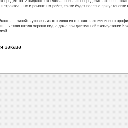
х предметов. 2 жидкостных глазка позволяют определить степень откло
я строительных и ремонтных работ, также будет полезна при установке
кость — линейка-уровень изготовлена из жесткого алюминиевого профи
ия — четкая шкала хорошо видна даже при длительной эксплуатации.К
ткой.
я заказа