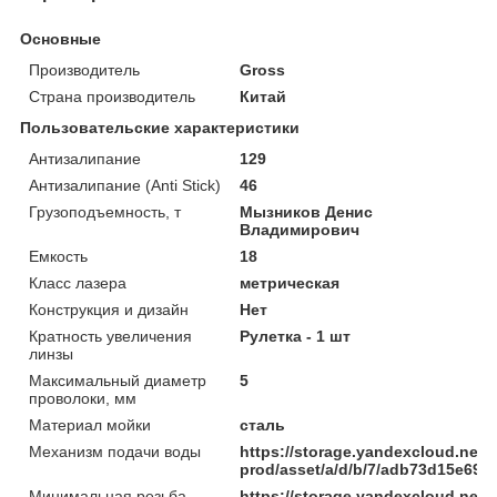
Основные
Производитель
Gross
Страна производитель
Китай
Пользовательские характеристики
Антизалипание
129
Антизалипание (Anti Stick)
46
Грузоподъемность, т
Мызников Денис
Владимирович
Емкость
18
Класс лазера
метрическая
Конструкция и дизайн
Нет
Кратность увеличения
Рулетка - 1 шт
линзы
Максимальный диаметр
5
проволоки, мм
Материал мойки
сталь
Механизм подачи воды
https://storage.yandexcloud.net/
prod/asset/a/d/b/7/adb73d15e69
Минимальная резьба
https://storage.yandexcloud.net/