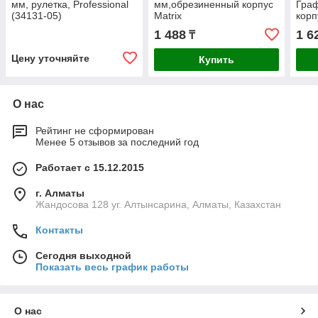
мм, рулетка, Professional
мм,обрезиненный корпус
Гра
(34131-05)
Matrix
корп
19 м
1 488
1 6
₸
Цену уточняйте
Купить
О нас
Рейтинг не сформирован
Менее 5 отзывов за последний год
Работает с 15.12.2015
г. Алматы
Жандосова 128 уг. Алтынсарина, Алматы, Казахстан
Контакты
Сегодня выходной
Показать весь график работы
О нас