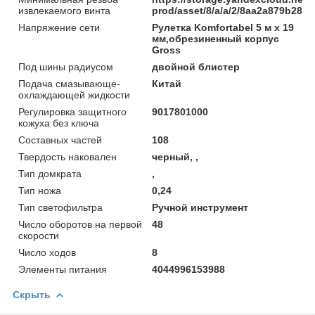
извлекаемого винта
prod/asset/8/a/a/2/8aa2a879b285
Напряжение сети
Рулетка Komfortabel 5 м х 19
мм,обрезиненный корпус
Gross
Под шины радиусом
двойной блистер
Подача смазывающе-
Китай
охлаждающей жидкости
Регулировка защитного
9017801000
кожуха без ключа
Составных частей
108
Твердость наковален
черный, ,
Тип домкрата
,
Тип ножа
0,24
Тип светофильтра
Ручной инструмент
Число оборотов на первой
48
скорости
Число ходов
8
Элементы питания
4044996153988
Скрыть