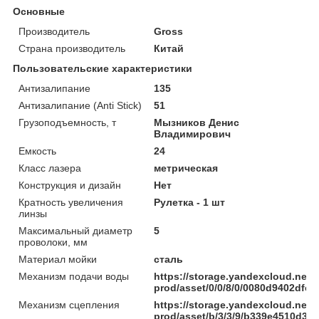
Основные
Производитель
Gross
Страна производитель
Китай
Пользовательские характеристики
Антизалипание
135
Антизалипание (Anti Stick)
51
Грузоподъемность, т
Мызников Денис
Владимирович
Емкость
24
Класс лазера
метрическая
Конструкция и дизайн
Нет
Кратность увеличения
Рулетка - 1 шт
линзы
Максимальный диаметр
5
проволоки, мм
Материал мойки
сталь
Механизм подачи воды
https://storage.yandexcloud.net/
prod/asset/0/0/8/0/0080d9402df
Механизм сцепления
https://storage.yandexcloud.net/
prod/asset/b/3/3/9/b339e4510d3