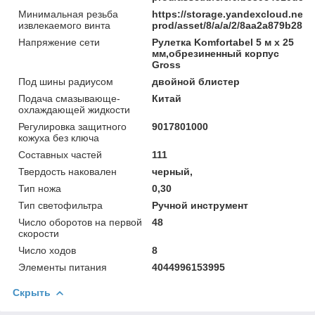
Минимальная резьба
https://storage.yandexcloud.net/
извлекаемого винта
prod/asset/8/a/a/2/8aa2a879b285
Напряжение сети
Рулетка Komfortabel 5 м х 25
мм,обрезиненный корпус
Gross
Под шины радиусом
двойной блистер
Подача смазывающе-
Китай
охлаждающей жидкости
Регулировка защитного
9017801000
кожуха без ключа
Составных частей
111
Твердость наковален
черный,
Тип ножа
0,30
Тип светофильтра
Ручной инструмент
Число оборотов на первой
48
скорости
Число ходов
8
Элементы питания
4044996153995
Скрыть