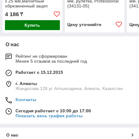
x 25 мм,магнитный
мм, рулетка, Professional
мм, 
обрезиненный зацеп
(34131-05)
(341
Gross
4 186
₸
Цену уточняйте
Цен
Купить
О нас
Рейтинг не сформирован
Менее 5 отзывов за последний год
Работает с 15.12.2015
г. Алматы
Жандосова 128 уг. Алтынсарина, Алматы, Казахстан
Контакты
Сегодня работает с 10:00 до 17:00
Показать весь график работы
О нас