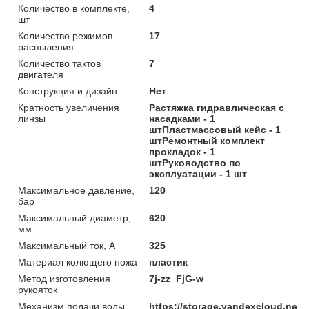
Количество в комплекте,
4
шт
Количество режимов
17
распыления
Количество тактов
7
двигателя
Конструкция и дизайн
Нет
Кратность увеличения
Растяжка гидравлическая с
линзы
насадками - 1
штПластмассовый кейс - 1
штРемонтный комплект
прокладок - 1
штРуководство по
эксплуатации - 1 шт
Максимальное давление,
120
бар
Максимальный диаметр,
620
мм
Максимальный ток, А
325
Материал колющего ножа
пластик
Метод изготовления
7j-zz_FjG-w
рукояток
Механизм подачи воды
https://storage.yandexcloud.net/