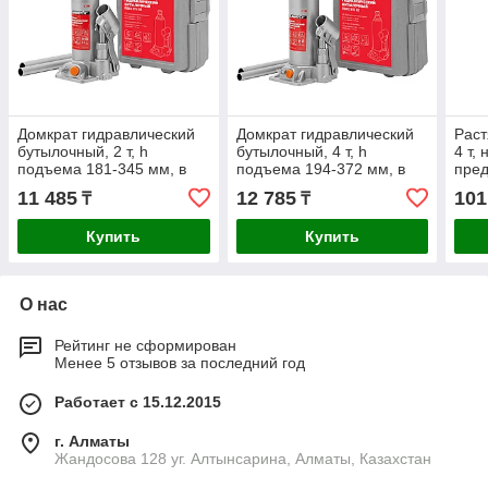
Домкрат гидравлический
Домкрат гидравлический
Раст
бутылочный, 2 т, h
бутылочный, 4 т, h
4 т,
подъема 181-345 мм, в
подъема 194-372 мм, в
пред
пластиковом кейсе Matrix
пластиковом кейсе Matrix
наса
11 485
12 785
101
₸
₸
кейс
Купить
Купить
О нас
Рейтинг не сформирован
Менее 5 отзывов за последний год
Работает с 15.12.2015
г. Алматы
Жандосова 128 уг. Алтынсарина, Алматы, Казахстан