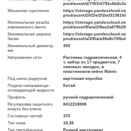
prod/asset/d/7/9/2/d792c6b0c3a
Механизм сцепления
https://storage.yandexcloud.net/
prod/asset/2/f/2/e/2f2ed31381fd
Минимальная резьба
https://storage.yandexcloud.net/
извлекаемого винта
prod/asset/8/a/a/2/8aa2a879b285
Минимальная ширина
https://storage.yandexcloud.net/
балки
prod/asset/a/3/9/a/a39a9c70fba
Минимальный диаметр,
350
мм
Напряжение сети
Растяжка гидравлическая, 4
т, набор из 17 предметов, 7
сменных насадок, в
пластиковом кейсе Matrix
Под шины радиусом
картонная коробка
Подача смазывающе-
Китай
охлаждающей жидкости
Профиль
ручной гидравлический
Регулировка защитного
8412218008
кожуха без ключа
Составных частей
370
Тип ножа
18,36
Тип светофильтра
Ручной инструмент