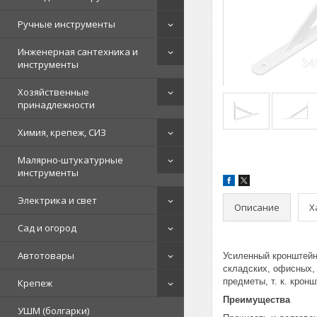
Ручные инструменты
Инженерная сантехника и
инструменты
Хозяйственные
принадлежности
Химия, крепеж, СИЗ
Малярно-штукатурные
инструменты
Электрика и свет
Описание
Х
Сад и огород
Автотовары
Усиленный кронштейн
складских, офисных,
предметы, т. к. кро
Крепеж
Преимущества
УШМ (болгарки)