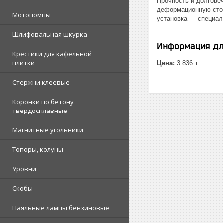
Прочность и долгове
деформационную стой
Мотопомпы
установка — специал
Шлифовальная шкурка
Информация дл
Крестики для кафельной
плитки
Цена:
3 836 ₸
Стержни клеевые
Коронки по бетону
твердосплавные
Магнитные угольники
Топоры, колуны
Уровни
Скобы
Паяльные лампы бензиновые