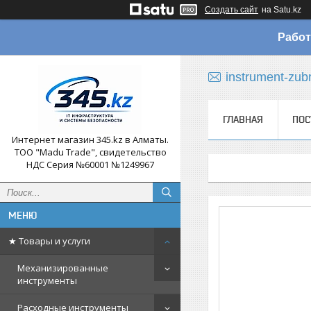
Создать сайт
на Satu.kz
Работ
instrument-zub
ГЛАВНАЯ
ПОС
Интернет магазин 345.kz в Алматы.
ТОО "Madu Trade", свидетельство
НДС Серия №60001 №1249967
★ Товары и услуги
Механизированные
инструменты
Расходные инструменты