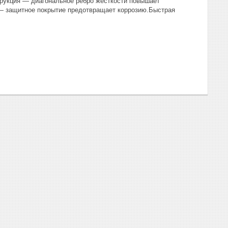
трукция — диагональное ребро жесткости повышает
— защитное покрытие предотвращает коррозию.Быстрая