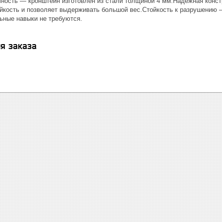
чность — кронштейн изготовлен из стали толщиной 4 мм.Надежная конс
кость и позволяет выдерживать большой вес.Стойкость к разрушению 
ьные навыки не требуются.
я заказа