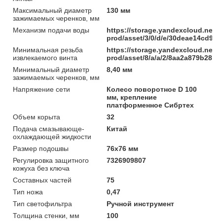
Максимальный диаметр
130 мм
зажимаемых черенков, мм
Механизм подачи воды
https://storage.yandexcloud.net/
prod/asset/3/0/d/e/30deae14cd9
Минимальная резьба
https://storage.yandexcloud.net/
извлекаемого винта
prod/asset/8/a/a/2/8aa2a879b285
Минимальный диаметр
8,40 мм
зажимаемых черенков, мм
Напряжение сети
Колесо поворотное D 100
мм, крепление
платформенное Сибртех
Объем корыта
32
Подача смазывающе-
Китай
охлаждающей жидкости
Размер подошвы
76x76 мм
Регулировка защитного
7326909807
кожуха без ключа
Составных частей
75
Тип ножа
0,47
Тип светофильтра
Ручной инструмент
Толщина стенки, мм
100