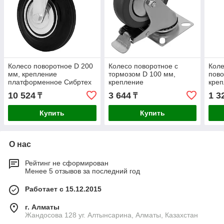
Колесо поворотное D 200
Колесо поворотное с
Коле
мм, крепление
тормозом D 100 мм,
пово
платформенное Сибртех
крепление
кре
платформенное Сибртех
пла
10 524
3 644
1 3
₸
₸
Купить
Купить
О нас
Рейтинг не сформирован
Менее 5 отзывов за последний год
Работает с 15.12.2015
г. Алматы
Жандосова 128 уг. Алтынсарина, Алматы, Казахстан