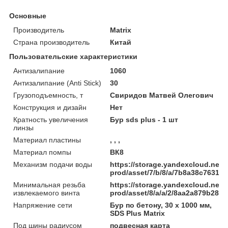
Основные
Производитель
Matrix
Страна производитель
Китай
Пользовательские характеристики
Антизалипание
1060
Антизалипание (Anti Stick)
30
Грузоподъемность, т
Свиридов Матвей Олегович
Конструкция и дизайн
Нет
Кратность увеличения
Бур sds plus - 1 шт
линзы
Материал пластины
, , ,
Материал помпы
ВК8
Механизм подачи воды
https://storage.yandexcloud.net/
prod/asset/7/b/8/a/7b8a38c7631
Минимальная резьба
https://storage.yandexcloud.net/
извлекаемого винта
prod/asset/8/a/a/2/8aa2a879b285
Напряжение сети
Бур по бетону, 30 x 1000 мм,
SDS Plus Matrix
Под шины радиусом
подвесная карта