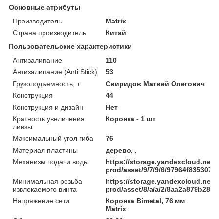
Основные атрибуты
Производитель
Matrix
Страна производитель
Китай
Пользовательские характеристики
Антизалипание
110
Антизалипание (Anti Stick)
53
Грузоподъемность, т
Свиридов Матвей Олегович
Конструкция
44
Конструкция и дизайн
Нет
Кратность увеличения
Коронка - 1 шт
линзы
Максимальный угол гиба
76
Материал пластины
дерево, ,
Механизм подачи воды
https://storage.yandexcloud.net/
prod/asset/9/7/9/6/97964f835307
Минимальная резьба
https://storage.yandexcloud.net/
извлекаемого винта
prod/asset/8/a/a/2/8aa2a879b285
Напряжение сети
Коронка Bimetal, 76 мм
Matrix