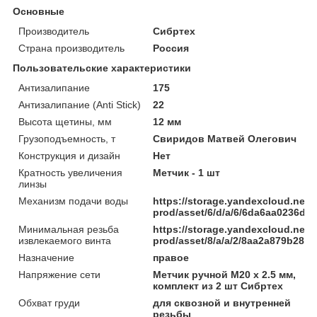
Основные
Производитель
Сибртех
Страна производитель
Россия
Пользовательские характеристики
Антизалипание
175
Антизалипание (Anti Stick)
22
Высота щетины, мм
12 мм
Грузоподъемность, т
Свиридов Матвей Олегович
Конструкция и дизайн
Нет
Кратность увеличения
Метчик - 1 шт
линзы
Механизм подачи воды
https://storage.yandexcloud.net/
prod/asset/6/d/a/6/6da6aa0236d
Минимальная резьба
https://storage.yandexcloud.net/
извлекаемого винта
prod/asset/8/a/a/2/8aa2a879b285
Назначение
правое
Напряжение сети
Метчик ручной М20 х 2.5 мм,
комплект из 2 шт Сибртех
Обхват груди
для сквозной и внутренней
резьбы