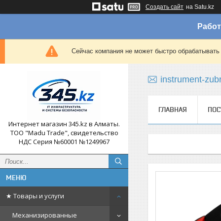
Создать сайт
на Satu.kz
Работ
Сейчас компания не может быстро обрабатывать 
instrument-zub
ГЛАВНАЯ
ПОС
Интернет магазин 345.kz в Алматы.
ТОО "Madu Trade", свидетельство
НДС Серия №60001 №1249967
★ Товары и услуги
Механизированные