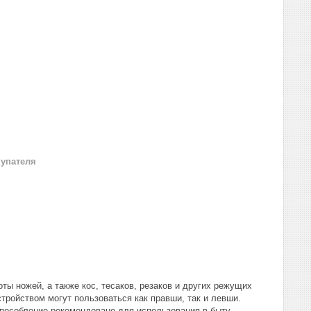
купателя
ты ножей, а также кос, тесаков, резаков и других режущих
стройством могут пользоваться как правши, так и левши.
способление рекомендовано для использования в быту.