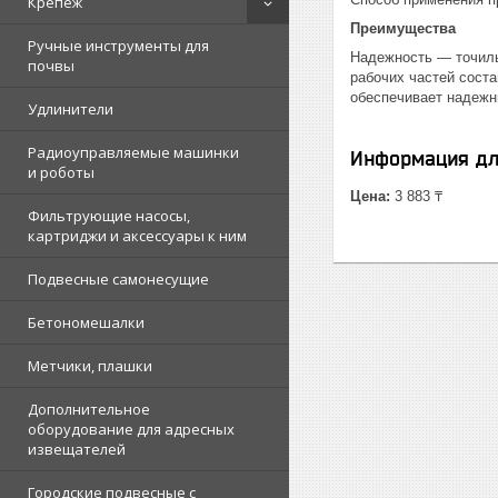
Крепеж
Преимущества
Ручные инструменты для
Надежность — точиль
почвы
рабочих частей сост
обеспечивает надежн
Удлинители
Радиоуправляемые машинки
Информация дл
и роботы
Цена:
3 883 ₸
Фильтрующие насосы,
картриджи и аксессуары к ним
Подвесные самонесущие
Бетономешалки
Метчики, плашки
Дополнительное
оборудование для адресных
извещателей
Городские подвесные с