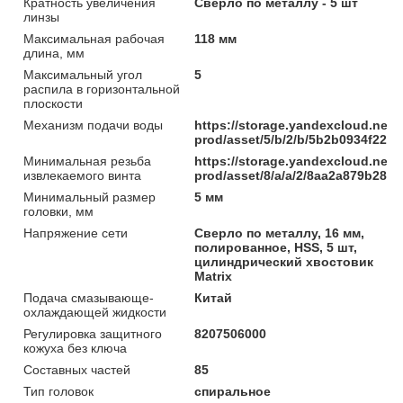
Кратность увеличения
Сверло по металлу - 5 шт
линзы
Максимальная рабочая
118 мм
длина, мм
Максимальный угол
5
распила в горизонтальной
плоскости
Механизм подачи воды
https://storage.yandexcloud.net/
prod/asset/5/b/2/b/5b2b0934f22
Минимальная резьба
https://storage.yandexcloud.net/
извлекаемого винта
prod/asset/8/a/a/2/8aa2a879b285
Минимальный размер
5 мм
головки, мм
Напряжение сети
Сверло по металлу, 16 мм,
полированное, HSS, 5 шт,
цилиндрический хвостовик
Matrix
Подача смазывающе-
Китай
охлаждающей жидкости
Регулировка защитного
8207506000
кожуха без ключа
Составных частей
85
Тип головок
спиральное