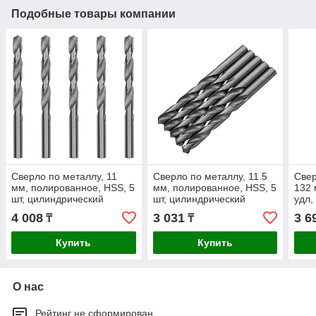
Подобные товары компании
Сверло по металлу, 11
Сверло по металлу, 11.5
Свер
мм, полированное, HSS, 5
мм, полированное, HSS, 5
132 
шт, цилиндрический
шт, цилиндрический
удл,
хвостовик Matrix
хвостовик Matrix
цили
4 008
3 031
3 6
₸
₸
Matr
Купить
Купить
О нас
Рейтинг не сформирован