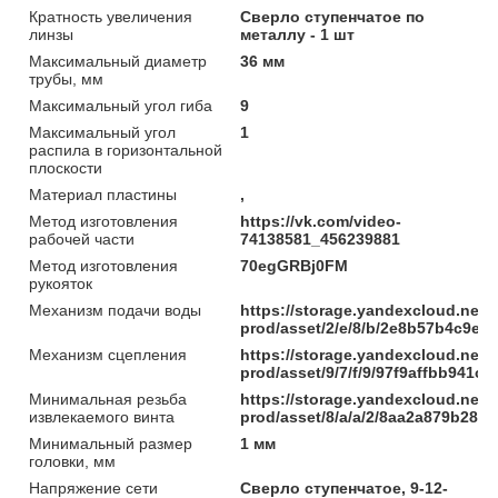
Кратность увеличения
Сверло ступенчатое по
линзы
металлу - 1 шт
Максимальный диаметр
36 мм
трубы, мм
Максимальный угол гиба
9
Максимальный угол
1
распила в горизонтальной
плоскости
Материал пластины
,
Метод изготовления
https://vk.com/video-
рабочей части
74138581_456239881
Метод изготовления
70egGRBj0FM
рукояток
Механизм подачи воды
https://storage.yandexcloud.net/
prod/asset/2/e/8/b/2e8b57b4c9e
Механизм сцепления
https://storage.yandexcloud.net/
prod/asset/9/7/f/9/97f9affbb941
Минимальная резьба
https://storage.yandexcloud.net/
извлекаемого винта
prod/asset/8/a/a/2/8aa2a879b285
Минимальный размер
1 мм
головки, мм
Напряжение сети
Сверло ступенчатое, 9-12-