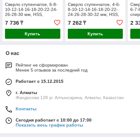
Сверло ступенчатое, 6-8-
Сверло ступенчатое, 4-6-
Свер
10-12-14-16-18-20-22-24-
8-10-12-14-16-18-20-22-
6-7-
26-28-30 мм, HSS,
24-26-28-30-32 мм, HSS,
спи
спиральный профиль,
спиральный профиль,
шест
7 736
7 262
2 3
₸
₸
Matr
Купить
Купить
О нас
Рейтинг не сформирован
Менее 5 отзывов за последний год
Работает с 15.12.2015
г. Алматы
Жандосова 128 уг. Алтынсарина, Алматы, Казахстан
Контакты
Сегодня работает с 10:00 до 17:00
Показать весь график работы