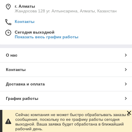
г. Алматы
Жандосова 128 уг. Алтынсарина, Алматы, Казахстан
Контакты
Сегодня выходной
Показать весь график работы
О нас
Контакты
Доставка и оплата
График работы
Полная версия сайта
Сейчас компания не может быстро обрабатывать заказы и
сообщения, поскольку по ее графику работы сегодня
выходной. Ваша заявка будет обработана в ближайший
Сайт создан на маркетплейсе
Satu.kz
рабочий день.