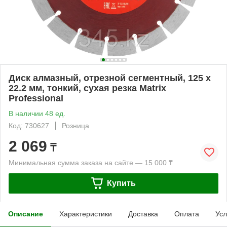
Диск алмазный, отрезной сегментный, 125 х
22.2 мм, тонкий, сухая резка Matrix
Professional
В наличии 48 ед.
Код: 730627
Розница
2 069
₸
Минимальная сумма заказа на сайте — 15 000 ₸
Купить
Описание
Характеристики
Доставка
Оплата
Усл