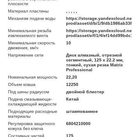
плоскости
Материал пластины
, , , , ,
Механизм подачи воды
https://storage.yandexcloud.net/
prod/asset/d/b/1/9/db1986ab33f
Минимальная резьба
https://storage.yandexcloud.net/
извлекаемого винта
prod/asset/e/f/1/4/ef14dd99bdc
Минимальная скорость
10
движения, км/ч
Напряжение сети
Диск алмазный, отрезной
сегментный, 125 х 22.2 мм,
тонкий, сухая резка Matrix
Professional
Номинальная мощность
22,20
Объем ковша
12250
Под шины радиусом
двойной блистер
Подача смазывающе-
Китай
охлаждающей жидкости
Подходящие расходные
штампованное
материалы
Регулировка защитного
6804210000
кожуха без ключа
Составных частей
175