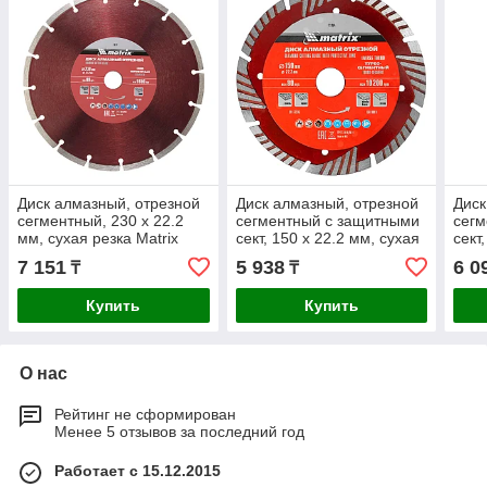
Диск алмазный, отрезной
Диск алмазный, отрезной
Диск
сегментный, 230 х 22.2
сегментный с защитными
сегм
мм, сухая резка Matrix
сект, 150 х 22.2 мм, сухая
сект
Professional
резка Matrix Professional
резк
7 151
5 938
6 0
₸
₸
Купить
Купить
О нас
Рейтинг не сформирован
Менее 5 отзывов за последний год
Работает с 15.12.2015