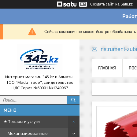
Создать сайт
на Satu.kz
Работ
Сейчас компания не может быстро обрабатывать 
instrument-zub
ГЛАВНАЯ
ПОС
Интернет магазин 345.kz в Алматы.
ТОО "Madu Trade", свидетельство
НДС Серия №60001 №1249967
★ Товары и услуги
Механизированные