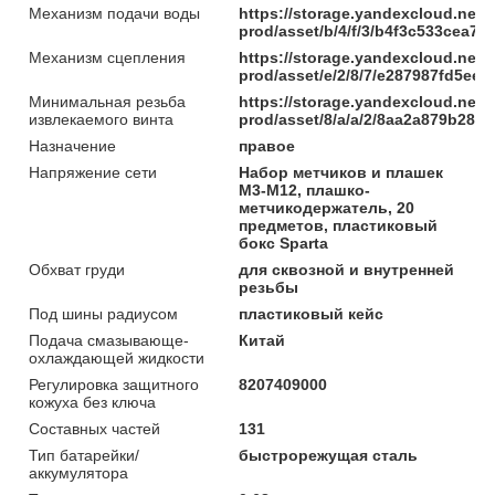
Механизм подачи воды
https://storage.yandexcloud.net/
prod/asset/b/4/f/3/b4f3c533cea
Механизм сцепления
https://storage.yandexcloud.net/
prod/asset/e/2/8/7/e287987fd5e
Минимальная резьба
https://storage.yandexcloud.net/
извлекаемого винта
prod/asset/8/a/a/2/8aa2a879b285
Назначение
правое
Напряжение сети
Набор метчиков и плашек
М3-М12, плашко-
метчикодержатель, 20
предметов, пластиковый
бокс Sparta
Обхват груди
для сквозной и внутренней
резьбы
Под шины радиусом
пластиковый кейс
Подача смазывающе-
Китай
охлаждающей жидкости
Регулировка защитного
8207409000
кожуха без ключа
Составных частей
131
Тип батарейки/
быстрорежущая сталь
аккумулятора