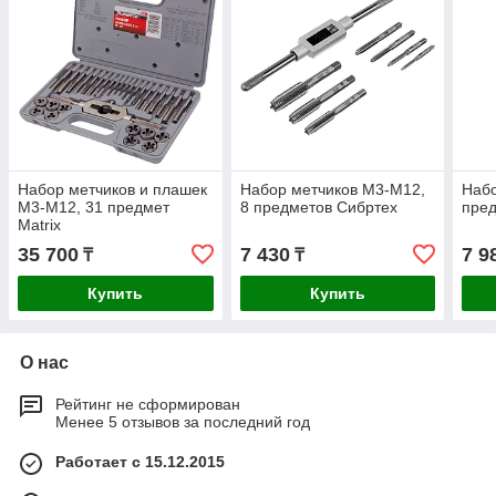
Набор метчиков и плашек
Набор метчиков М3-М12,
Набо
М3-М12, 31 предмет
8 предметов Сибртех
пред
Matrix
35 700
7 430
7 9
₸
₸
Купить
Купить
О нас
Рейтинг не сформирован
Менее 5 отзывов за последний год
Работает с 15.12.2015